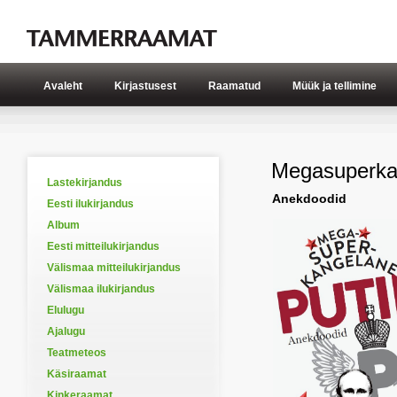
Avaleht
Kirjastusest
Raamatud
Müük ja tellimine
Megasuperka
Lastekirjandus
Anekdoodid
Eesti ilukirjandus
Album
Eesti mitteilukirjandus
Välismaa mitteilukirjandus
Välismaa ilukirjandus
Elulugu
Ajalugu
Teatmeteos
Käsiraamat
Kinkeraamat