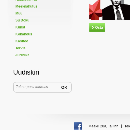
Meelelahutus
Muu
Su Doku
Kunst
Osta
Kokandus
Käsitöö
Tervis
Juriidika
Uudiskiri
|
Maakri 28a, Tallinn
Tel